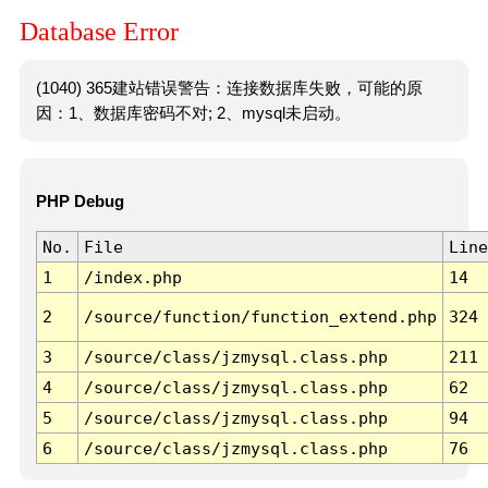
Database Error
(1040) 365建站错误警告：连接数据库失败，可能的原
因：1、数据库密码不对; 2、mysql未启动。
PHP Debug
No.
File
Line
1
/index.php
14
2
/source/function/function_extend.php
324
3
/source/class/jzmysql.class.php
211
4
/source/class/jzmysql.class.php
62
5
/source/class/jzmysql.class.php
94
6
/source/class/jzmysql.class.php
76