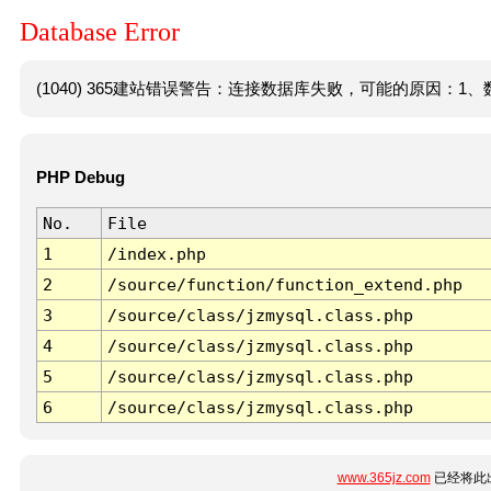
Database Error
(1040) 365建站错误警告：连接数据库失败，可能的原因：1、数
PHP Debug
No.
File
1
/index.php
2
/source/function/function_extend.php
3
/source/class/jzmysql.class.php
4
/source/class/jzmysql.class.php
5
/source/class/jzmysql.class.php
6
/source/class/jzmysql.class.php
www.365jz.com
已经将此